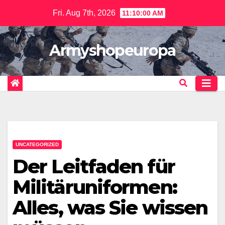
Skip
Fri. Aug 7th, 2026
11:10:01 AM
to
content
Armyshopeuropa
UNCATEGORIZED
Der Leitfaden für
Militäruniformen:
Alles, was Sie wissen