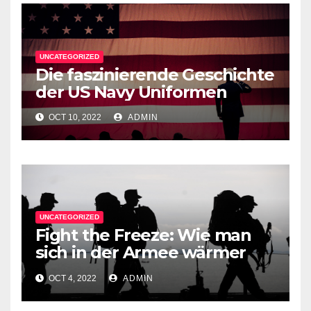
UNCATEGORIZED
Die faszinierende Geschichte
der US Navy Uniformen
OCT 10, 2022
ADMIN
UNCATEGORIZED
Fight the Freeze: Wie man
sich in der Armee wärmer
anzieht
OCT 4, 2022
ADMIN