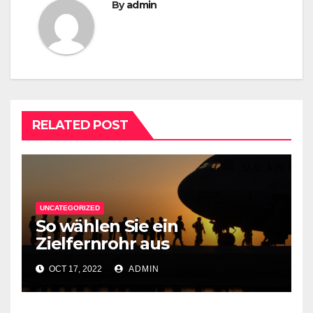
By
admin
RELATED POST
UNCATEGORIZED
So wählen Sie ein
Zielfernrohr aus
OCT 17, 2022
ADMIN